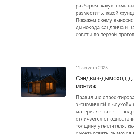
разберём, какую печь вы
разместить, какой фунд
Покажем схему выносной
дымохода-сэндвича и ча
советы по первой протоп
11 августа 2025
Сэндвич-дымоход дл
монтаж
Правильно спроектиров
экономичной и «сухой» 
материале ниже — подро
отличается от одностен
толщину утеплителя, ка
смонтировать дымоход в