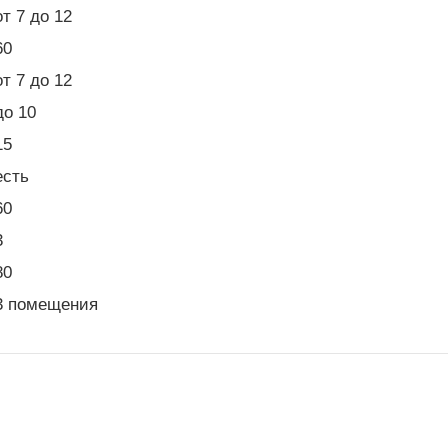
от 7 до 12
60
от 7 до 12
до 10
15
есть
60
3
80
3 помещения