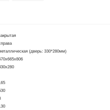
закрытая
справа
металлическая (дверь: 330*280мм)
670x665x806
330x280
165
530
8
130