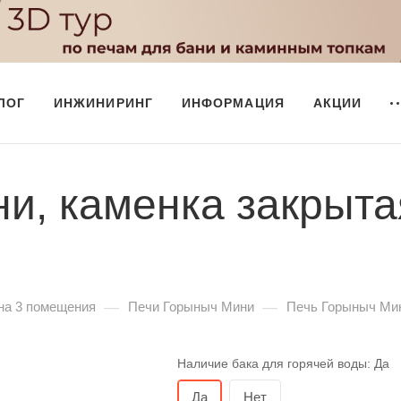
ЛОГ
ИНЖИНИРИНГ
ИНФОРМАЦИЯ
АКЦИИ
и, каменка закрыта
—
—
на 3 помещения
Печи Горыныч Мини
Печь Горыныч Мин
Наличие бака для горячей воды:
Да
Да
Нет