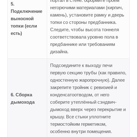
портал в стене: оформите проём
5.
негорючими материалами (кирпич,
Подключение
камень), установите рамку и дверь
выносной
топки со стороны предбанника.
топки (если
Следите, чтобы высота тоннеля
есть)
соответствовала уровню пола в
предбаннике или требованиям
дизайна.
Подсоедините к выходу печи
первую секцию трубы (как правило,
одностенную жаропрочную). Далее
закрепите тройник с ревизией и
6. Сборка
конденсатоотводом, от него
дымохода
соберите утеплённый сэндвич-
дымоход вверх через перекрытие и
крышу. Все стыки уплотните
термостойким герметиком,
особенно внутри помещения.