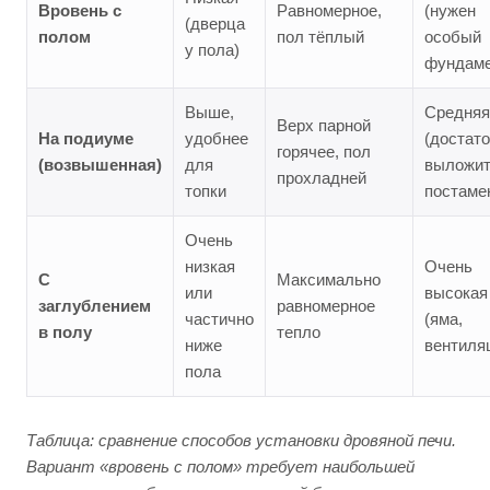
Вровень с
Равномерное,
(нужен
(дверца
полом
пол тёплый
особый
у пола)
фундаме
Выше,
Средняя
Верх парной
На подиуме
удобнее
(достат
горячее, пол
(возвышенная)
для
выложи
прохладней
топки
постаме
Очень
низкая
Очень
С
Максимально
или
высокая
заглублением
равномерное
частично
(яма,
в полу
тепло
ниже
вентиля
пола
Таблица: сравнение способов установки дровяной печи.
Вариант «вровень с полом» требует наибольшей