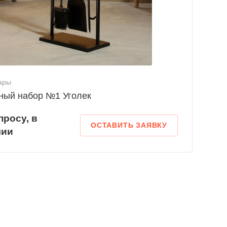
ары
ный набор №1 Уголек
п
р
осу, в
ОСТАВИТЬ ЗАЯВКУ
чии