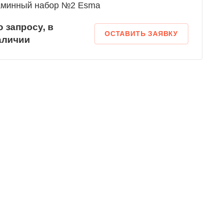
аминный набор №2 Esma
о зап
р
осу, в
ОСТАВИТЬ ЗАЯВКУ
аличии