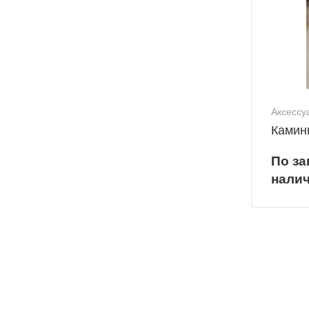
Аксессу
Камин
По за
нали