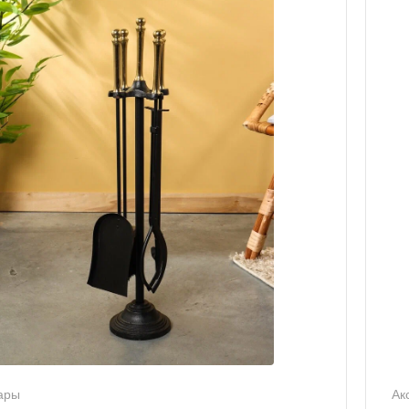
ары
Ак