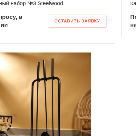
ный набор №3 Steelwood
К
п
р
осу, в
П
ОСТАВИТЬ ЗАЯВКУ
чии
н