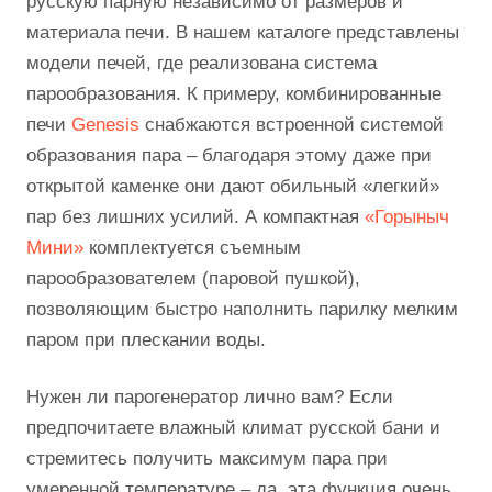
русскую парную независимо от размеров и
материала печи. В нашем каталоге представлены
модели печей, где реализована система
парообразования. К примеру, комбинированные
печи
Genesis
снабжаются встроенной системой
образования пара – благодаря этому даже при
открытой каменке они дают обильный «легкий»
пар без лишних усилий. А компактная
«Горыныч
Мини»
комплектуется съемным
парообразователем (паровой пушкой),
позволяющим быстро наполнить парилку мелким
паром при плескании воды.
Нужен ли парогенератор лично вам? Если
предпочитаете влажный климат русской бани и
стремитесь получить максимум пара при
умеренной температуре – да, эта функция очень