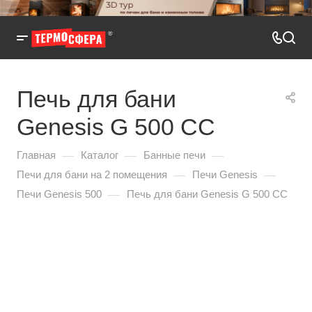
Печь для бани
Genesis G 500 СС
—
—
—
Главная
Каталог
Банные печи
—
—
Печи для бани на 2 помещения
Печи Genesis
—
Печи Genesis 500
Печь для бани Genesis G 500 СС