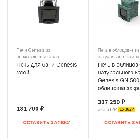
Печи Genesis из
Печь в облицовке из
нержавеющей стали
натурального камня
Печь для бани Genesis
Печь в облицовк
Улей
натурального к
Genesis GN 500
облицовка закр
скосом талькох
307 250 ₽
шлифовка
131 700 ₽
322 612₽
15 362₽
ОСТАВИТЬ ЗАЯВКУ
ОСТАВИТЬ ЗА