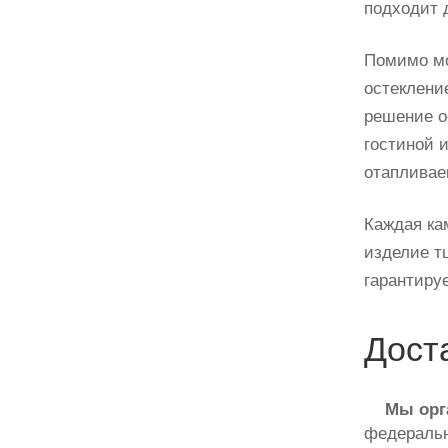
подходит 
Помимо мо
остеклени
решение о
гостиной 
отапливае
Каждая ка
изделие т
гарантиру
Дост
Мы орг
федеральн