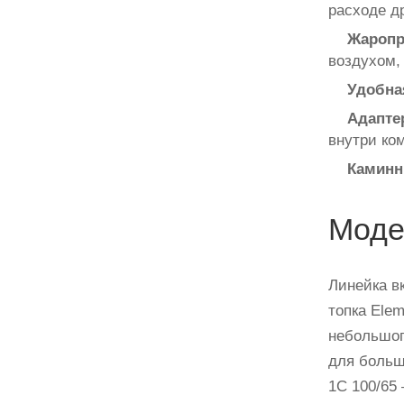
расходе д
Жаропр
воздухом, 
Удобна
Адапте
внутри ко
Каминн
Моде
Линейка в
топка Ele
небольшог
для больш
1С 100/65