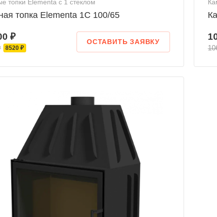
е топки Elementa с 1 стеклом
Ка
ая топка Elementa 1С 100/65
Ка
00 ₽
1
ОСТАВИТЬ ЗАЯВКУ
₽
10
8520 ₽