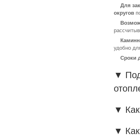
Для за
округов
по
Возмож
рассчитыв
Каминн
удобно дл
Сроки д
▼ Под
отопл
▼ Как
▼ Как