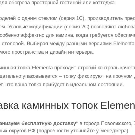
для обогрева просторной гостиной или коттеджа.
делей с одним стеклом (серия 1С), производитель пред
ем. Угловые модификации (серия 2С) позволяют любоват
собенно эффектно для камина, когда требуется обеспеч
и столовой. Выбирая между разными версиями Elementa
мого пространства и дизайн интерьера.
минная топка Elementa проходит строгий контроль качес
щательно упаковывается – топку фиксируют на прочном 
ет, что ваша топка прибудет в идеальном состоянии.
авка каминных топок Elemen
анизуем бесплатную доставку*
в города Поволжского, 
ых округов РФ (подробности уточняйте у менеджера).