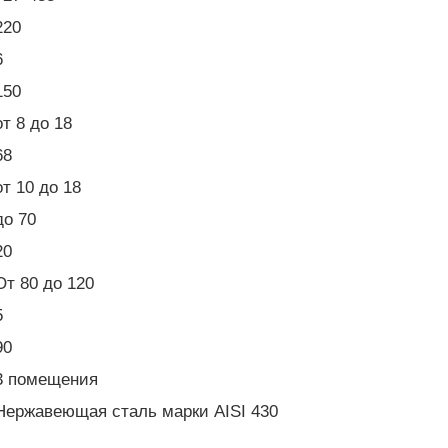
220
6
150
от 8 до 18
68
от 10 до 18
до 70
20
От 80 до 120
5
90
3 помещения
Нержавеющая сталь марки AISI 430