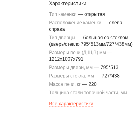
Характеристики
Тип каменки
—
открытая
Расположение каменки
—
слева,
справа
Тип дверцы
—
большая со стеклом
(дверь/стекло 795*513мм/727*438мм)
Размеры печи (Д,Ш,В) мм
—
1212х1007х791
Размеры двери, мм
—
795*513
Размеры стекла, мм
—
727*438
Масса печи, кг
—
220
Толщина стали топочной части, мм
—
Все характеристики