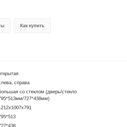
ты
Как купить
открытая
слева, справа
большая со стеклом (дверь/стекло
795*513мм/727*438мм)
1212х1007х791
795*513
727*438