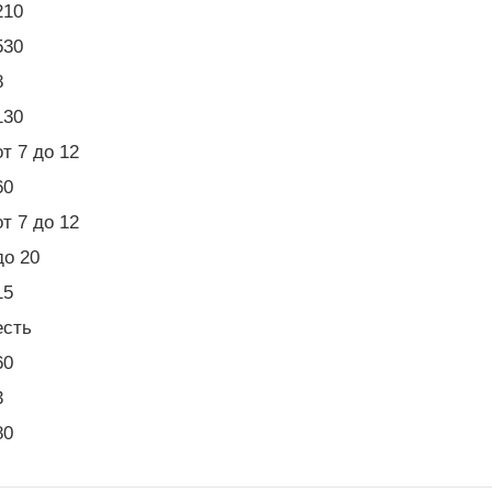
210
530
8
130
от 7 до 12
60
от 7 до 12
до 20
15
есть
60
3
80