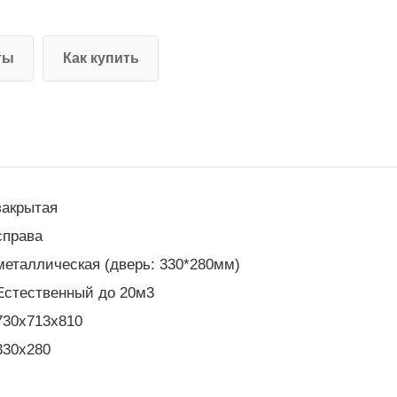
ты
Как купить
закрытая
справа
металлическая (дверь: 330*280мм)
Естественный до 20м3
730x713x810
330x280