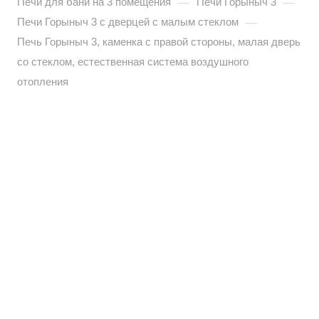
—
—
Печи для бани на 3 помещения
Печи Горыныч 3
—
Печи Горыныч 3 с дверцей с малым стеклом
Печь Горыныч 3, каменка с правой стороны, малая дверь
со стеклом, естественная система воздушного
отопления