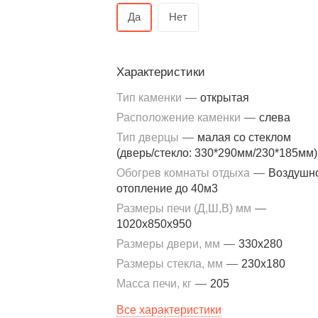
Да
Нет
Характеристики
Тип каменки
—
открытая
Расположение каменки
—
слева
Тип дверцы
—
малая со стеклом
(дверь/стекло: 330*290мм/230*185мм)
Обогрев комнаты отдыха
—
Воздушн
отопление до 40м3
Размеры печи (Д,Ш,В) мм
—
1020x850x950
Размеры двери, мм
—
330x280
Размеры стекла, мм
—
230x180
Масса печи, кг
—
205
Все характеристики