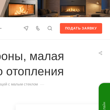
ПОДАТЬ ЗАЯВКУ
роны, малая
о отопления
—
рцей с малым стеклом