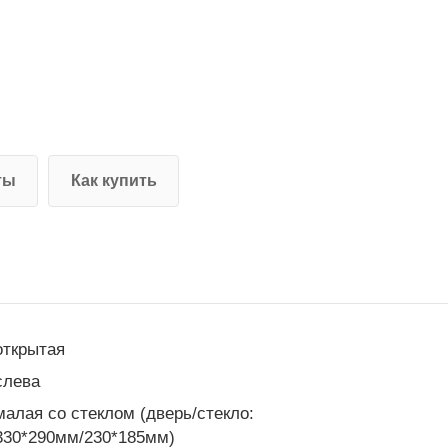
ты
Как купить
открытая
слева
малая со стеклом (дверь/стекло:
330*290мм/230*185мм)