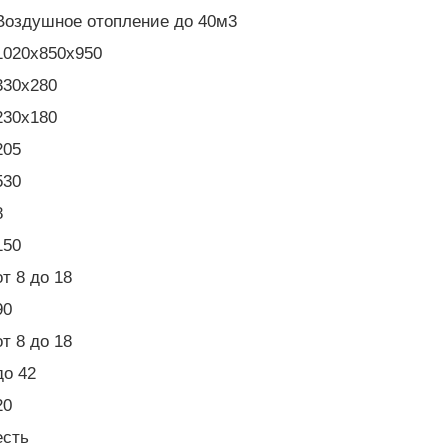
Воздушное отопление до 40м3
1020x850x950
330x280
230x180
205
530
8
150
от 8 до 18
90
от 8 до 18
до 42
20
есть