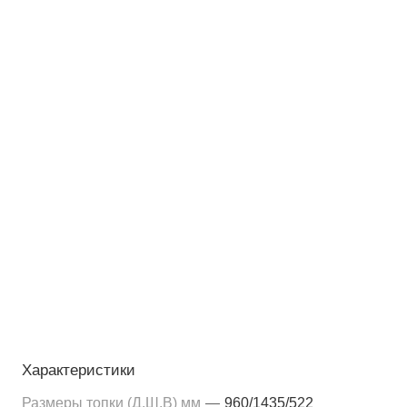
Характеристики
Размеры топки (Д,Ш,В) мм
—
960/1435/522