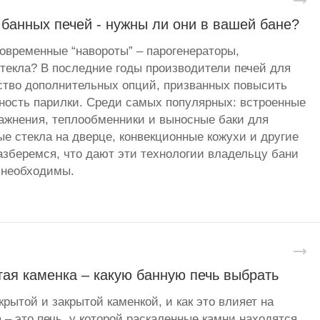
банных печей - нужны ли они в вашей бане?
овременные “навороты” – парогенераторы,
стекла? В последние годы производители печей для
ство дополнительных опций, призванных повысить
ность парилки. Среди самых популярных: встроенные
ажнения, теплообменники и выносные баки для
ые стекла на дверце, конвекционные кожухи и другие
зберемся, что дают эти технологии владельцу бани
 необходимы.
ая каменка – какую банную печь выбрать
рытой и закрытой каменкой, и как это влияет на
 – это печь, у которой раскаленные камни находятся