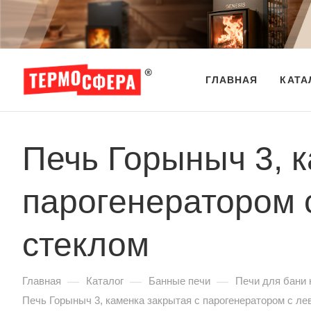
ГЛАВНАЯ
КАТА
Печь Горыныч 3, к
парогенератором 
стеклом
—
—
—
Главная
Каталог
Банные печи
Печи для бани 
Печь Горыныч 3, каменка закрытая с парогенератором с ле