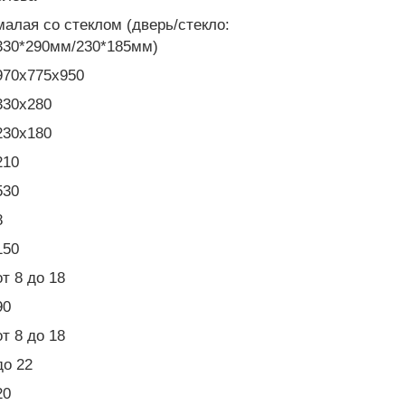
малая со стеклом (дверь/стекло:
330*290мм/230*185мм)
970x775x950
330x280
230x180
210
530
8
150
от 8 до 18
90
от 8 до 18
до 22
20