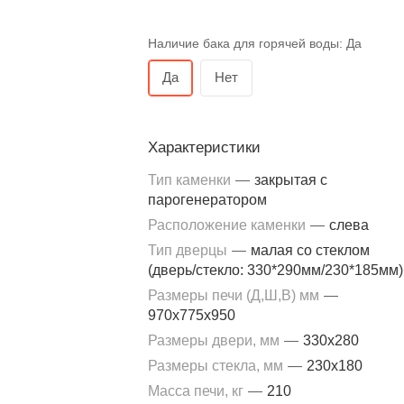
Наличие бака для горячей воды:
Да
Да
Нет
Характеристики
Тип каменки
—
закрытая с
парогенератором
Расположение каменки
—
слева
Тип дверцы
—
малая со стеклом
(дверь/стекло: 330*290мм/230*185мм)
Размеры печи (Д,Ш,В) мм
—
970x775x950
Размеры двери, мм
—
330x280
Размеры стекла, мм
—
230x180
Масса печи, кг
—
210